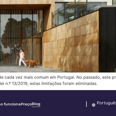
e cada vez mais comum em Portugal. No passado, este pro
i n.º 13/2019, estas limitações foram eliminadas.
Blog
o funciona
Preço