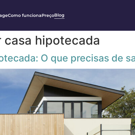
Blog
age
Como funciona
Preço
r casa hipotecada
otecada: O que precisas de s