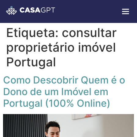
Etiqueta:
consultar
proprietário imóvel
Portugal
Como Descobrir Quem é o
Dono de um Imóvel em
Portugal (100% Online)