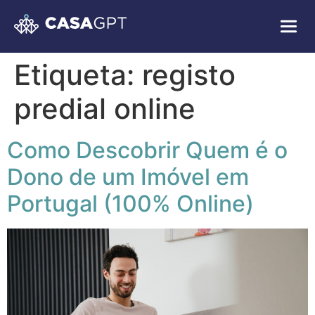
Etiqueta:
registo
predial online
Como Descobrir Quem é o
Dono de um Imóvel em
Portugal (100% Online)