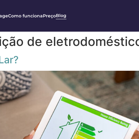
Blog
age
Como funciona
Preço
ição de eletrodoméstic
Lar?